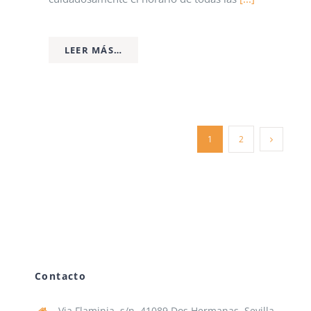
LEER MÁS…
1
2
Contacto
Via Flaminia, s/n, 41089 Dos Hermanas, Sevilla